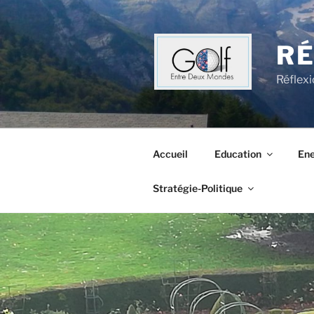
Aller
au
contenu
RÉ
principal
Réflexi
Accueil
Education
Ene
Stratégie-Politique