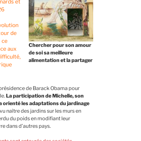
nards et
26
volution
tour de
e ce
Chercher pour son amour
ace aux
de soi sa meilleure
fficulté,
alimentation
et la partager
rique
la présidence de Barack Obama pour
le.
La participation de Michelle, son
a orienté les adaptations du jardinage
vu naître des jardins sur les murs en
rdu du poids en modifiant leur
re dans d’autres pays.