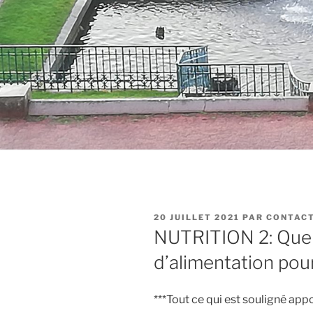
PUBLIÉ
20 JUILLET 2021
PAR
CONTAC
LE
NUTRITION 2: Quel
d’alimentation pour
***Tout ce qui est souligné a