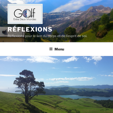
Aller
au
contenu
principal
RÉFLEXIONS
Réflexions pour le lien du corps et de l'esprit de soi.
Menu