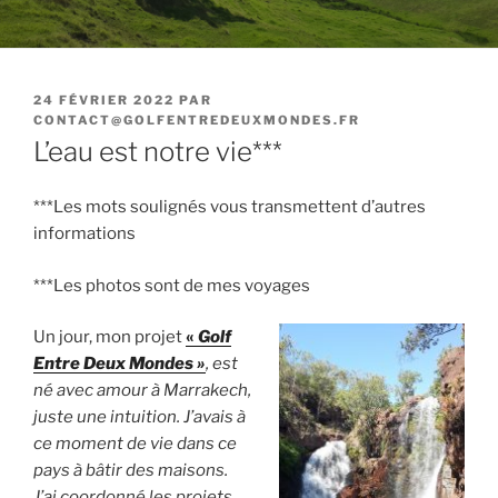
PUBLIÉ
24 FÉVRIER 2022
PAR
LE
CONTACT@GOLFENTREDEUXMONDES.FR
L’eau est notre vie***
***Les mots soulignés vous transmettent d’autres
informations
***Les photos sont de mes voyages
Un jour, mon projet
«
Golf
Entre Deux Mondes »
, est
né avec amour à Marrakech,
juste une intuition. J’avais à
ce moment de vie dans ce
pays à bâtir des maisons.
J’ai coordonné les projets