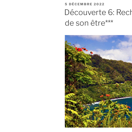
PUBLIÉ
5 DÉCEMBRE 2022
LE
Découverte 6: Rech
de son être***