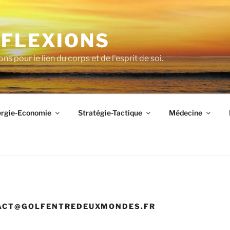
FLEXIONS
ons pour le lien du corps et de l'esprit de soi.
rgie-Economie
Stratégie-Tactique
Médecine
ACT@GOLFENTREDEUXMONDES.FR