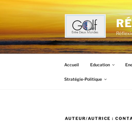
Aller
au
contenu
RÉ
principal
Réflexi
Accueil
Education
Ene
Stratégie-Politique
AUTEUR/AUTRICE :
CONT