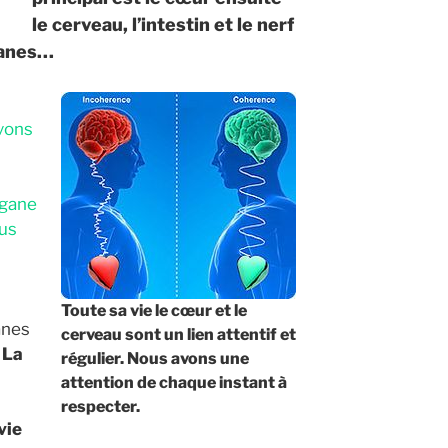
le cerveau, l’intestin et le nerf
ganes…
avons
rgane
ous
Toute sa vie le cœur et le
anes
cerveau sont un lien
attentif
et
.
La
régulier. Nous avons une
attention de chaque instant
à
respecter.
vie