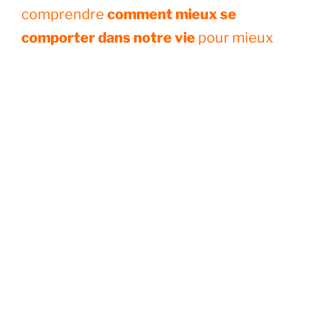
comprendre
comment mieux se
comporter dans notre vie
pour mieux
être dans nos activités.
Bien des parents n’accompagnent toujours pas leurs
enfants pour leur permettre de grandir autrement
avec amour et joie. Leur entourage qui les éduque
aussi ne connaît pas des possibilités offertes en
conscience, confiance, estime de soi à chacun.
J’ai découvert dans mon passé que
chaque lien de soi nous unit avec
tout de l’Univers qui nous entoure.