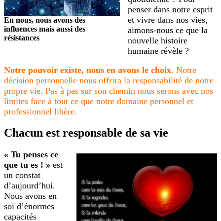
penser dans notre esprit
et vivre dans nos vies,
En nous, nous avons des
influences mais aussi des
aimons-nous ce que la
résistances
nouvelle histoire
humaine révèle ?
Notre pouvoir existe, nous en avons le choix
. Notre
décision personnelle nous offrira la responsabilité de notre
propre vie. Pas à pas sur son chemin nous serons avec nos
limites face à tout ce que notre domaine personnel et
professionnel libère.
Chacun est responsable de sa vie
« Tu penses ce
que tu es ! »
est
un constat
d’aujourd’hui.
Nous avons en
soi d’énormes
capacités