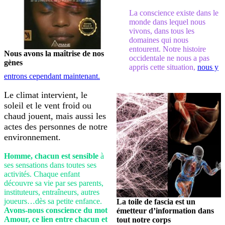
La conscience existe dans le
monde dans lequel nous
vivons, dans tous les
domaines qui nous
entourent. Notre histoire
Nous avons la maîtrise de nos
occidentale ne nous a pas
gènes
appris cette situation,
nous y
entrons cependant maintenant.
Le climat intervient, le
soleil et le vent froid ou
chaud jouent, mais aussi les
actes des personnes de notre
environnement.
Homme, chacun est sensible
à
ses sensations dans toutes ses
activités. Chaque enfant
découvre sa vie par ses parents,
instituteurs, entraîneurs, autres
joueurs…dès sa petite enfance.
La toile de fascia est un
Avons-nous conscience du mot
émetteur d’information dans
Amour, ce lien entre chacun et
tout notre corps