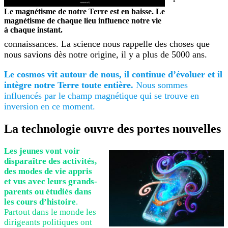
Le magnétisme de notre Terre est en baisse. Le
magnétisme de chaque lieu influence notre vie
à chaque instant.
connaissances. La science nous rappelle des choses que
nous savions dès notre origine, il y a plus de 5000 ans.
Le cosmos vit autour de nous, il continue d’évoluer et il
intègre notre Terre toute entière.
Nous sommes
influencés par le champ magnétique qui se trouve en
inversion en ce moment.
La technologie ouvre des portes nouvelles
Les jeunes vont voir
disparaître des activités,
des modes de vie appris
et vus avec leurs grands-
parents ou étudiés dans
les cours d’histoire
.
Partout dans le monde les
dirigeants politiques ont