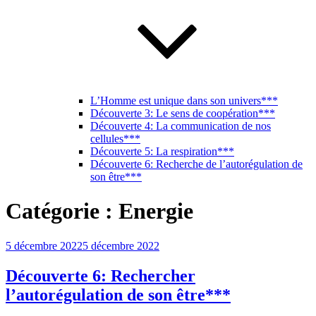
L’Homme est unique dans son univers***
Découverte 3: Le sens de coopération***
Découverte 4: La communication de nos
cellules***
Découverte 5: La respiration***
Découverte 6: Recherche de l’autorégulation de
son être***
Catégorie :
Energie
Publié
5 décembre 2022
5 décembre 2022
le
Découverte 6: Rechercher
l’autorégulation de son être***