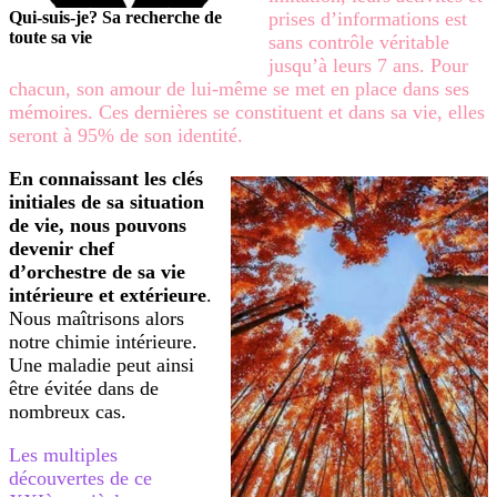
Qui-suis-je? Sa recherche de
prises d’informations est
toute sa vie
sans contrôle véritable
jusqu’à leurs 7 ans. Pour
chacun, son amour de lui-même se met en place dans ses
mémoires. Ces dernières se constituent et dans sa vie, elles
seront à 95% de son identité.
En connaissant les clés
initiales de sa situation
de vie, nous pouvons
devenir chef
d’orchestre de sa vie
intérieure et extérieure
.
Nous maîtrisons alors
notre chimie intérieure.
Une maladie peut ainsi
être évitée dans de
nombreux cas.
Les multiples
découvertes de ce