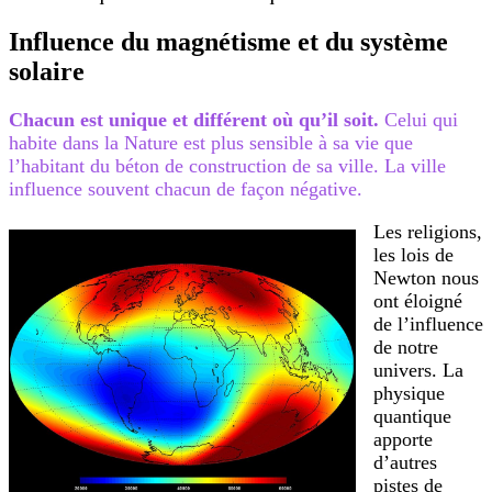
Influence du magnétisme et du système
solaire
Chacun est unique et différent où qu’il soit.
Celui qui
habite dans la Nature est plus sensible à sa vie que
l’habitant du béton de construction de sa ville. La ville
influence souvent chacun de façon négative.
Les religions,
les lois de
Newton nous
ont éloigné
de l’influence
de notre
univers. La
physique
quantique
apporte
d’autres
pistes de