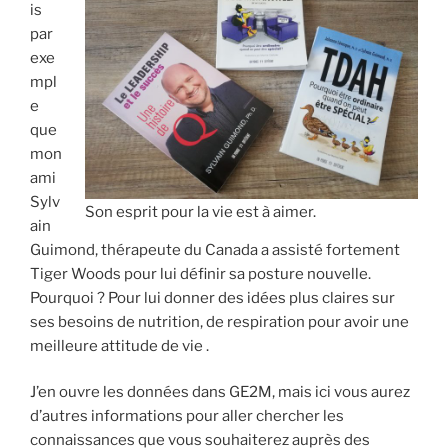
is
par
exe
mpl
e
que
mon
ami
Sylv
Son esprit pour la vie est à aimer.
ain
Guimond, thérapeute du Canada a assisté fortement
Tiger Woods pour lui définir sa posture nouvelle.
Pourquoi ? Pour lui donner des idées plus claires sur
ses besoins de nutrition, de respiration pour avoir une
meilleure attitude de vie .
J’en ouvre les données dans GE2M, mais ici vous aurez
d’autres informations pour aller chercher les
connaissances que vous souhaiterez auprès des