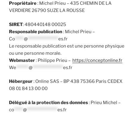
Propriétaire
: Michel Prieu – 435 CHEMIN DE LA
VERDIERE 26790 SUZE LA ROUSSE
SIRET
: 480440148 00025
Responsable publication
: Michel Prieu –
Co
*****
@
*****************
es.fr
Le responsable publication est une personne physique
ou une personne morale.
Webmaster
: Philippe Prieu –
https://conceptonline.fr
We
*******
@
*****************
es.fr
Hébergeur
: Online SAS – BP 438 75366 Paris CEDEX
08 01 84 13 00 00
Délégué à la protection des données
: Prieu Michel –
co
*****
@
*****************
es.fr