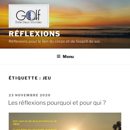
Aller
au
contenu
principal
RÉFLEXIONS
Réflexions pour le lien du corps et de l'esprit de soi.
Menu
ÉTIQUETTE :
JEU
PUBLIÉ
23 NOVEMBRE 2020
LE
Les réflexions pourquoi et pour qui ?